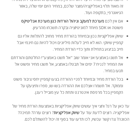
זה מאוד תלוי באפליקציה/מוצר שלכם, במחיר היום יומי שלה, באזור
הגיאוגרפי, בתקופה ועוד.
אם אין לכם
מערכת למעקב וניהול הורדות כגון מערכת אנליטיקס
פשוטה או SDK מיוחד למוניטיזציה ובקרה תשכחו מהרעיון.
שיווק אפליקציות נכון ובמיוחד בהורדת מחיר מחויב להתלוות אליו גם
קמפיין שיווקי. הוא לא חייב לעלות מיליונים ויכול להיות גם חינמי אבל
חייב בביצוע בתחילת ותוך כדיי הורדת המחיר.
אל תשנו באמצע! אני אומר שוב "אל תשנו באמצע"! החלטתם והורדתם
את המחיר לנניח 7 ימים אל תבטלו באמצע, אל תשנו מחיר ופשוט אל
תגעו במחיר.
בכל הורדת מחיר ובמיוחד לפניי ההורדה בצעו קמפיין יחסי ציבור פשוט
וממוקד. אל תשמרו אצלכם את ההורדה בשו-שו, ספרו ותיצעקו על
הקמפיין בכל מרפסת אינטרנט ותחת כל עץ מובייל רענן.
עד כאן על רגל וחצי איך עושים שיווק אפליקציות באמצעות הורדת מחיר של
אפליקציה. רוצים לדעת עוד על
שיווק אפליקציות
? רוצים עזרה? תמיכה?
הכוונה? צרו קשר עכשיו, לכו תדעו עוד בסוף זה יכול להשתלם לכם.