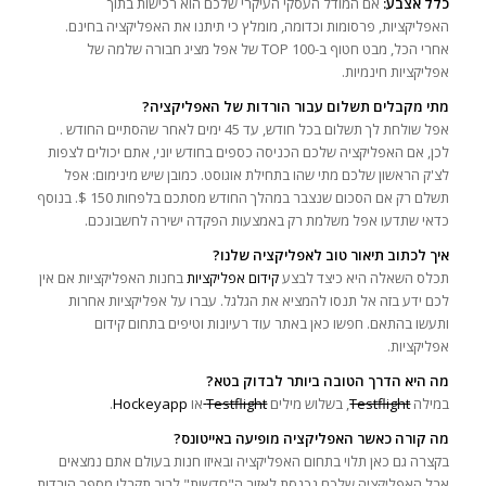
כלל אצבע:
אם המודל העסקי העיקרי שלכם הוא רכישות בתוך
האפליקציות, פרסומות וכדומה, מומלץ כי תיתנו את האפליקציה בחינם.
אחרי הכל, מבט חטוף ב-TOP 100 של אפל מציג חבורה שלמה של
אפליקציות חינמיות.
מתי מקבלים תשלום עבור הורדות של האפליקציה?
אפל שולחת לך תשלום בכל חודש, עד 45 ימים לאחר שהסתיים החודש .
לכן, אם האפליקציה שלכם הכניסה כספים בחודש יוני, אתם יכולים לצפות
לצ'ק הראשון שלכם מתי שהו בתחילת אוגוסט. כמובן שיש מינימום: אפל
תשלם רק אם הסכום שנצבר במהלך החודש מסתכם בלפחות 150 $. בנוסף
כדאי שתדעו אפל משלמת רק באמצעות הפקדה ישירה לחשבונכם.
איך לכתוב תיאור טוב לאפליקציה שלנו?
תכלס השאלה היא כיצד לבצע
קידום אפליקציות
בחנות האפליקציות אם אין
לכם ידע בזה אל תנסו להמציא את הגלגל. עברו על אפליקציות אחרות
ותעשו בהתאם. חפשו כאן באתר עוד רעיונות וטיפים בתחום קידום
אפליקציות.
מה היא הדרך הטובה ביותר לבדוק בטא?
במילה
Testflight
, בשלוש מילים
Testflight
או
Hockeyapp
.
מה קורה כאשר האפליקציה מופיעה באייטונס?
בקצרה גם כאן תלוי בתחום האפליקציה ובאיזו חנות בעולם אתם נמצאים
אבל האפליקציה שלכם נכנסת לאזור ה"חדשות" לרוב תקבלו מספר הורדות