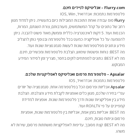
Flurry.com – אנליטיקס לניידים חינם.
פלטפורמות נתמכות: אנדרואיד, IOS, Win
Flurry
סוס עבודה ואחת התוכנות המובילות כיום בתעשייה. ניתן למדוד מגוון
רחב של נתונים על קהל המשתמשים, מעורבותם, צורת השגתם, המרות,
הכנסות ועוד. 5 דקות לאינטגרציה כללית וממשק מאוד פשוט להבנה. ניתן
להטמעה על כל אפליקציה כמעט בכל פלטפורמה ובנוסף נותן להצליב
מידע ונתונים מפלטפורמות שונות לעשות סגמנטציות שונות ועוד.
מה BEST: נוחות ופשטות שימוש, הצלבת פלטפורמות ומכשירים, חינם.
מה לא BEST: נתונים למפתחים לוקים בחסר, מצריך זמן לסידור המידע
המבוקש.
Apsalar – פלטפורמת פרסום ואנליטיקס לאפליקציות שלכם.
פלטפורמות נתמכות: אנדרואיד, IOS
Apsalar
אנליזות ופרסום הכל בפלטפורמה אחת. סגמנטציה של יוזרים
עפ"י בחירה שלכם, מגוון כלים ואופציות לקבלת מידע והצלבתו. הצלבת
מידע בין אפליקציות שונות ודרך פלטפורמות שונות. אופציות למדידת
קמפיינים על פי ROI\LTV ועוד.
מה BEST: אנליזות בזמן אמת, אנליזות בין פלטפורמות שונות, אופציות
פרסום וניתוח טובות, חינם.
מה לא BEST: קצת מסובך, עדיפות לאפליקציות מושתתות פרסום, שירות לא
משהו.