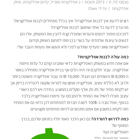
נובמבר 10, 2013
0 תגובות
/
/
ב
אפליקציות ומובייל
,
קידום אפליקציות
,
שיווק
אפליקציות
/
על ידי
Chen
רוצים לדעת איך לבנות אפליקציה? איך בכלל מתחילים לבנות אפליקציות?
מה צריך לדעת כל אחד שחושב לבנות אפליקציה?
לפניכם מספר דגשים והערות שתוכלו קצת להבין את המשחק. אלו הם
דגשים ורעיונות שלמדתי על בשרי בכניסתי לתחום השיווק וקידום
האפליקציות שאני מעדיף שתדעו לפניי ולא תעשו את טעויות העבר שלי.
כמה עולה לבנות אפליקציות?
אם אתה חדש במשחק האפליקציות כדאי שתבינו קודם כל עלות פיתוח
אפליקציה. עבור חלקכם זה יהיה הלם אף בניית אפליקציה מתחילה באזור
ה-8,000 ₪ והשמיים הם הגבול. 10,000 ₪ זה עבור אפליקציה פשוטה ביותר
ולרוב לא כוללת עיצוב. אפליקציה ממוצעת למרות שקשה להגדירה בדיוק אך
יש לקחת מחיר של 25-35 אלף שקלים בממוצע. במידה ויש לכם כישורי
עיצוב תוכלו להוזיל את המחיר ולהתבסס על פיתוח האפליקציה בלבד.
בנוסף, אפל גובה כ-100$ לשנה חברות למפתחים לכן כדאי גם את המחיר
הזה לקחת בחשבון אם אתם מתכוונים להיות מפתחים מקצועיים.
כמה לדרוש להורדה?
גם כאן הדבר מאוד תלוי בתחום שלכם, בכרך
המוסף של
האפליקציה ועוד
מספר פרמטרים. כלל