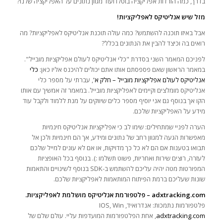
בדרך, כמה הורדות אפליקציה בוטלו ועוד מגוון נתונים על האפליקציה שלנו?
מזל שיש אנליטיקס לאפליקציות!
אבל באיזו תוכנה להשתמש? כמה עולה תוכנת אנליטיקס לאפליקציות? מה
רואים בה וכיצד להבין את הנתונים בכלל?
לפניכם המאמר השני בסדרת "כלי אנליטיקס לעולם אפליקציות מובייל".
במאמר הראשון שאם פספסתם אותו אתם יכולים להיכנס אליו כאן:
כלי
אנליטיקס לעולם אפליקציות מובייל – חלק א'
, עברתי על מספר כלי
אנליטיקס מומלצים וקיימים לאפליקציות מובייל. במאמר זה אמשיך עם אותו
הקו אך בנוסף גם אני יוסיף מספר כלים שיווקים על מנת ללמוד ולקבל עוד
מידע על האפליקציות שלכם.
הערה לפניי שמתחילים: שימו לב כי אפליקציות אנליטיקס חינמיות
מאפשרות הגעה למגוון רחב של נתונים ומידע, אך הם חינמיות ולכן אל
תבואו בטענות אם הם לא כל כך מדויקות, או אם לא עונים למייל שלכם
לעזרה, רוצים שירות ואחריות, פשוט תשלמו :). בנוסף בכל האופציות
המפורטות מטה יהיה עליכם להשתמש ב-SDK בנוסף לשינויים והתאמות
שונות שעליכם ברמת הפיתוח המותאמות לאפליקציות שלכם.
adxtracking.com – פלטפורמת אנליטיקס מושלמת לאפליקציות.
פלטפורמות נתמכות: אנדרואיד, IOS, Win
adxtracking.com
, אחת הפלטפורמות המועדפות עליי. עולם שלם של