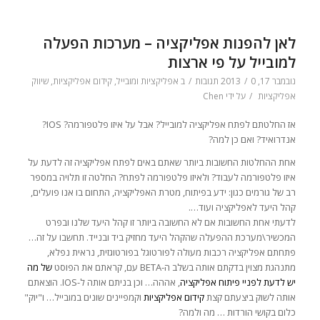
לאן להפנות אפליקציה – מערכות הפעלה
למובייל על פי ארצות
נובמבר 17, 2013
0 תגובות
/
/
ב
אפליקציות ומובייל
,
קידום אפליקציות
,
שיווק
אפליקציות
/
על ידי
Chen
אז החלטתם לפתח אפליקציה למובייל? אבל על איזו פלטפורמה? IOS?
אנדרואיד? ואם כן למה?
אחת ההחלטות החשובות ביותר שאתם באים לפתח אפליקציה זה לדעת על
איזו פלטפורמה לעבוד? ולאיזו פלטפורמה לפתח? החלטה זו תלויה במספר
רב של גורמים כגון: ידע בפיתוח, מטרת האפליקציה, התחום בו אנו פועלים,
קהל היעד לאפליקציה ועוד….
לדעתי אחת החשובות אם לא החשובה ביותר זו קהל היעד שלנו ובפרט
המכשיר\מערכת ההפעלה שהקהל היעד מחזיק ביד ובנייד. תחשבו על זה…
פתחתם אפליקציה רכבות מעולה לפורטוגל בפורטוגזית, נראית נפלא,
מתנהגת מצוין בדקתם אותה בשלב ה-BETA עם, קראתם את הפוסט
של מה
יש לדעת לפניי פיתוח אפליקציה
, אההה… וכן בניתם אותה ל-IOS. הוצאתם
אותה לשוק ביצעתם קצת
קידום אפליקציות
וקמפיינים שונים במובייל… ו"יוק"
כלום בקושי הורדות … מה ולמה?