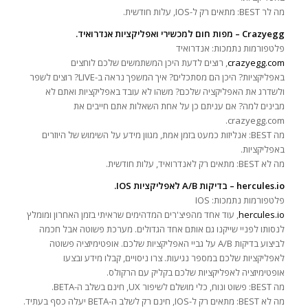
מה לר BEST: מתאים רק ל-IOS, עלות חודשית.
Crazyegg – מפות חום למכשירי ואפליקציות אנדרואיד.
פלטפורמות נתמכות: אנדרואיד
crazyegg.com
, רוצים לדעת היכן המשתמשים שלכם לוחצים
באפליקציות? היכן הם מסתכלים? איך המשפך נראה ב-LIVE? רוצים לשפר
ולשדרג את האפליקציה שלכם? משהו לא עובד באפליקציות ואתם לא
מבינים למה? אם עניתם כן על אחת השאלות אתם חייבים את
crazyegg.com.
מה BEST: אנליזות כמעט בזמן אמת, מגוון מידע על השימוש של היוזרים
באפליקציות.
מה לא BEST: מתאים רק לאנדרואיד, עלות חודשית.
hercules.io – בדיקות A/B לאפליקציות IOS.
פלטפורמות נתמכות: IOS
hercules.io
, עוד אחד מהפיצ'רים המדהימים שראיתי בזמן האחרון ומומלץ
לנסותו לפניי שייקנו גם אותם אחד הגדולים. מערכת פשוטה אבל חכמה
לביצוע בדיקות A/B על גביי האפליקציות שלכם. אופטימיזציה פשוטה
לאפליקציות שלכם במספר נגיעות. צרו ניסויים, קבלו מידע ובצעו
אופטימיזציה לאפליקציות שלכם בקליק עם הרקולס.
מה BEST: פשוט ונוח, כלי מושלם לשיפור UX, חינם בשלב ה-BETA.
מה לא BEST: מתאים רק ל-IOS, חינם רק לשלב ה-BETA יעלה כסף בעתיד.