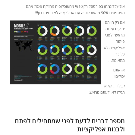
אולי (לדוגמה) בפורטוגל רק %10 מהאוכלוסיה מחזיקה IOS? אתם
מפספסים 90% מהאוכלוסיה עם אפליקציה לא בנויה נכון!!!
אם רק הייתם
יודעים על זה
מראש? לפני
פיתוח
אפליקציה לא
כל כך
מתאימה…
אז אתם
יכולים!
קבלו … ושלא
תגידו לא ידעתם מראש:
מספר דברים לדעת לפני שמתחילים לפתח
ולבנות אפליקציות