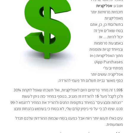
אצבע:
אפליקציות
חינמיות מרוויחות יותר
מאפליקציות
בתשלום!!! כן, כן, אתם
בטח שואלים איך זה
יכול להיות…. אז
באמצעות פרסומות
ובמיוחד קניות ותוספות
מתוך האפליקציות (In-
App Purchases)
מפתחי ובעלי
אפליקציה עושים יותר
כסף מאשר גביית תשלום חד פעמי להורדה.
1.99$ זה מחיר פרימיום היום לאפליקציות, ואל תשכחו שאפל לוקחת 30%
ולכן לקבל מעל 1$ להורדה זה מגניב. בנוסף במחיר כזה ניתן לעשות
"הנחות ומבצעים" במיוחד בתקופות החגים ולהוריד את המחיר לדוגמא ל-99
סנט. שימו לב כי על פי ניסיון קודם שלי, לא בטוח כי בשימוש בהנחות ומבצ
עים כאלו תעשו יותר רווח אבל כמעט בטוח שכמות ההורדות שלכם תגדל
משמעותית.