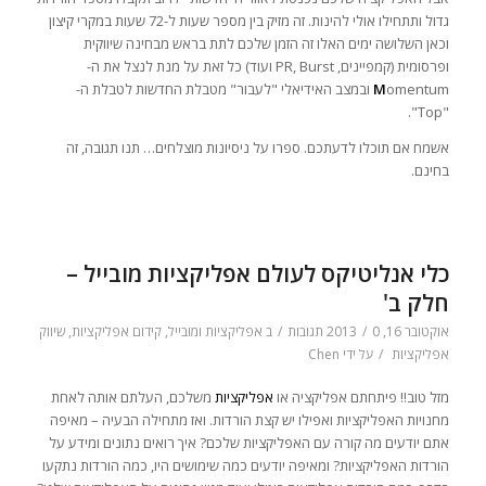
גדול ותתחילו אולי להינות. זה מזיק בין מספר שעות ל-72 שעות במקרי קיצון
וכאן השלושה ימים האלו זה הזמן שלכם לתת בראש מבחינה שיווקית
ופרסומית (קמפיינים, PR, Burst ועוד) כל זאת על מנת לנצל את ה-
M
omentum ובמצב האידיאלי "לעבור" מטבלת החדשות לטבלת ה-
"Top".
אשמח אם תוכלו לדעתכם. ספרו על ניסיונות מוצלחים… תנו תגובה, זה
בחינם.
כלי אנליטיקס לעולם אפליקציות מובייל –
חלק ב'
אוקטובר 16, 2013
0 תגובות
/
/
ב
אפליקציות ומובייל
,
קידום אפליקציות
,
שיווק
אפליקציות
/
על ידי
Chen
מזל טוב!! פיתחתם אפליקציה או
אפליקציות
משלכם, העלתם אותה לאחת
מחנויות האפליקציות ואפילו יש קצת הורדות. ואז מתחילה הבעיה – מאיפה
אתם יודעים מה קורה עם האפליקציות שלכם? איך רואים נתונים ומידע על
הורדות האפליקציות? ומאיפה יודעים כמה שימושים היו, כמה הורדות נתקעו