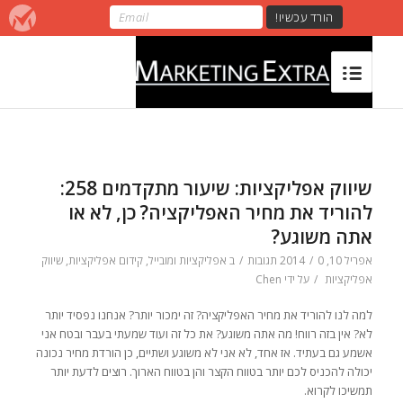
שיווק אפליקציות: שיעור מתקדמים 258:
להוריד את מחיר האפליקציה? כן, לא או
אתה משוגע?
אפריל 10, 2014
0 תגובות
/
/
ב
אפליקציות ומובייל
,
קידום אפליקציות
,
שיווק
אפליקציות
/
על ידי
Chen
למה לנו להוריד את מחיר האפליקציה? זה ימכור יותר? אנחנו נפסיד יותר
לא? אין בזה רווח! מה אתה משוגע? את כל זה ועוד שמעתי בעבר ובטח אני
אשמע גם בעתיד. אז אחד, לא אני לא משוגע ושתיים, כן הורדת מחיר נכונה
יכולה להכניס לכם יותר בטווח הקצר והן בטווח הארוך. רוצים לדעת יותר
תמשיכו לקרוא.