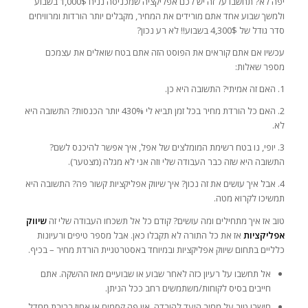
יפה לא? תחשבו על זה יש לכם אפליקציה שמכניסה נניח 1,000$ בשבוע
ולמשך שבוע אחד אתם מורידים את המחיר, מקבלים יותר הורדות ומרוויחים
סדר גודל של 4,300$ בשבוע!! לא רע נכון?
עכשיו אם אתם קוראים את הפוסט הזה אתם בטח שואלים את עצמכם
מספר שאלות:
1. האם זה אמיתי? התשובה היא כן.
2. האם כל הורדת מחיר בכל זמן תביא לי 430% יותר הכנסות? התשובה היא
לא.
3. יופי, נו בטח רשימת המומלצים של אפל, איך אפשר להיכנס לשם?
התשובה היא שזה כבר העבודה שלי וזה אני לא מגלה (מצטער).
4. אבל איך עושים את זה נכון? איך שיווק אפליקציות קשור פה? התשובה היא
תמשיכו לקרוא מטה.
טוב אז איך מתחילים ומה עושים? קודם כל אל תשכחו העבודה שלי זה
שיווק
אפליקציות
אז את כל התורה לא תקבלו כאן. אבל מספר טיפים ורעיונות
כלליים בתחום שיווק אפליקציות ובמיוחד באסטרטגיית הורדת מחיר – בכיף.
אל תחשבו על רעיון כזה לאחר שבוע או שבועיים מאז ההשקה. אתם
חייבים בסיס לקוחות/משתמשים רחב ככל הניתן.
חישבו טוב על מחיר היעד להורדה. אין פה קסמים או אחוז ברירת מחדל.