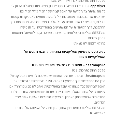
פלטפורמות נתמכות: אנדרואיד, IOS, Win
appsflyer
אחת האוהבות שלי בזמן האחרון, פשוט פתרון מושלם הנותן לך
כל מה שאתה צריך לדעת על האפליקציה שלך הכול כולל הכול וגם
ישראלית אז תנו בכבוד. פשוט, נוח וקל לתפעול מתאים לאפליקציות קטנות
וגדולות, מאפשר לראות נתונים על כל שלבי המשתמש החל מהפרסום דרך
ההתקנה, דרך הלויאליות של המשתמשים באפליקציה ועד הנטישה.
מה BEST: אנליזות בין פלטפורמות שונות, פשוטה וקלה לתפעול, מותאמת
למגוון לקוחות.
מה לא BEST: לא מצאתי.
כלים נוספים לשיווק אפליקציות בחנויות ולהבנת נתונים על
האפליקציות שלכם.
heatmaps.io – מפות חום למכשירי ואפליקציות IOS.
פלטפורמות נתמכות: IOS
heatmaps.io, רוצים לדעת היכן המשתמשים שלכם לוחצים באפליקציות?
היכן הם מסתכלים? איך המשפך נראה ב-LIVE? רוצים לשפר ולשדרג את
האפליקציה שלכם? משהו לא עובד באפליקציות ואתם לא מבינים למה? אם
עניתם כן על אחת השאלות אתם חייבים את heatmaps.io. אחד הפיצ'רים
המדהימים שראיתי בזמן האחרון ומומלץ לנסותו לפניי שייקנו אותם אחד
הגדולים.
מה BEST: אנליזות כמעט בזמן אמת, מגוון מידע על השימוש של היוזרים
באפליקציות.