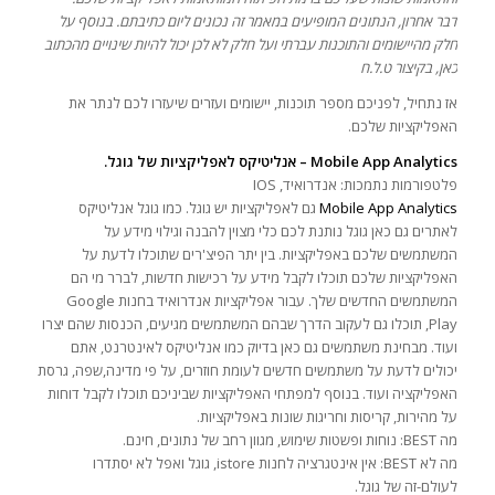
דבר אחרון, הנתונים המופיעים במאמר זה נכונים ליום כתיבתם. בנוסף על
חלק מהיישומים והתוכנות עברתי ועל חלק לא לכן יכול להיות שינויים מהכתוב
כאן, בקיצור ט.ל.ח
אז נתחיל, לפניכם מספר תוכנות, יישומים ועזרים שיעזרו לכם לנתר את
האפליקציות שלכם.
Mobile App Analytics – אנליטיקס לאפליקציות של גוגל.
פלטפורמות נתמכות: אנדרואיד, IOS
Mobile App Analytics
גם לאפליקציות יש גוגל. כמו גוגל אנליטיקס
לאתרים גם כאן גוגל נותנת לכם כלי מצוין להבנה וגילוי מידע על
המשתמשים שלכם באפליקציות. בין יתר הפיצ'רים שתוכלו לדעת על
האפליקציות שלכם תוכלו לקבל מידע על רכישות חדשות, לברר מי הם
המשתמשים החדשים שלך. עבור אפליקציות אנדרואיד בחנות Google
Play, תוכלו גם לעקוב הדרך שבהם המשתמשים מגיעים, הכנסות שהם יצרו
ועוד. מבחינת משתמשים גם כאן בדיוק כמו אנליטיקס לאינטרנט, אתם
יכולים לדעת על משתמשים חדשים לעומת חוזרים, על פי מדינה,שפה, גרסת
האפליקציה ועוד. בנוסף למפתחי האפליקציות שביניכם תוכלו לקבל דוחות
על מהירות, קריסות וחריגות שונות באפליקציות.
מה BEST: נוחות ופשטות שימוש, מגוון רחב של נתונים, חינם.
מה לא BEST: אין אינטגרציה לחנות istore, גוגל ואפל לא יסתדרו
לעולם-זה של גוגל.