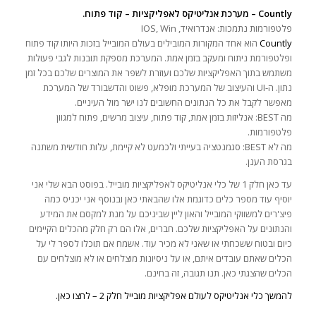
Countly – מערכת אנליטיקס לאפליקציות – קוד פתוח.
פלטפורמות נתמכות: אנדרואיד, IOS, Win
Countly
הוא אחד המקורות המובילים בעולם המובייל בזכות היותו קוד פתוח
ופלטפורמת ניתוח ומעקב בזמן אמת. המערכת מספקת תובנות לגבי פעולות
משתמש בתוך האפליקציות שלכם ועוזרת לשפר את המוצרים שלכם בכל זמן
נתון. ה-UI והעיצוב של המערכת מופלא, פשוט והדשבורד של המערכת
מאפשר לקבל את כל הנתונים החשובים לנו ישר מול העיניים.
מה BEST: אנליזות בזמן אמת, קוד פתוח, עיצוב מרשים, פתוח למגוון
פלטפורמות.
מה לא BEST: סגמנטציה בעייתי ולכמעט לא קיימת, עלות חודשית משתנה
בגרסת הענן.
עד כאן חלק 1 של כלי אנליטיקס לאפליקציות מובייל. בפוסט הבא שלי אני
יוסיף עוד מספר כלים כדוגמת אלו שהבאתי כאן ובנוסף אני יכניס כמה
פיצ'רים למשווקי המובייל והאון ליין שביניכם על מנת למקסם את המידע
והנתונים על האפליקציות שלכם. חברים, אלו הם רק חלק מהכלים הקיימים
כיום ובטוח ששכחתי או שאני לא מכיר עוד. אשמח אם תוכלו לספר לי על
הכלים שאתם עובדים איתם, או על ניסיונות מוצלחים או לא מוצלחים עם
הכלים שהצגתי כאן. תנו תגובה, זה בחינם.
להמשך כלי אנליטיקס לעולם אפליקציות מובייל חלק 2 – לחצו כאן.