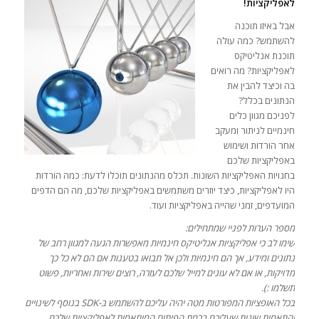
לאפליקציות!
אבל באיזו תוכנה
להשתמש? כמה עולה
תוכנת אנליטיקס
לאפליקציות? מה רואים
בה וכיצד להבין את
הנתונים בכלל?
לפניכם מגוון כלים
חינמיים לניתור ומעקב
אחר הורדות ושימוש
באפליקציות שלכם
בחנויות האפליקציות השונות. תכלס מהנתונים תוכלו לדעת: כמה הורדות
היו לאפליקציות, כיצד יוזרים משתמשים באפליקציות שלכם, מה הם הדפים
המועדפים, זמני שהייה באפליקציות ועוד.
מספר הערות לפניי שמתחילים:
שימו לב כי אפליקציות אנליטיקס חינמיות מאפשרות הגעה למגוון רחב של
נתונים ומידע, אך הם חינמיות ולכן אל תבואו בטענות אם הם לא כל כך
מדויקות, או אם לא עונים למייל שלכם לעזרה, רוצים שירות ואחריות, פשוט
תשלמו :).
בכל האופציות המפורטות מטה יהיה עליכם להשתמש ב-SDK בנוסף לשינויים
והתאמות שונות שעליכם ברמת הפיתוח המותאמות לאפליקציות שלכם.