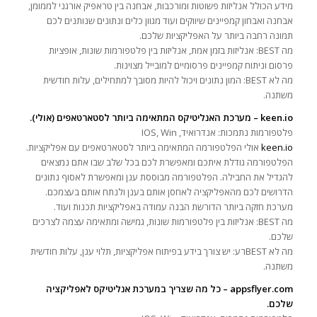
מידע הכולל אנליזות פשוטות ומורכבות, אבחנה בין טראפיק אורגני לממומן,
אבחנה ואבחון קמפיינים שיווקים ועוד מגוון כלים ונתונים שנותנים לכם
תמונה רחבה ביותר על האפליקציות שלכם.
מה BEST: אנליזות בזמן אמת, אנליזות בין פלטפורמות שונות, אופציות
פרסום וניתוח קמפיינים פרסומיים למובייל מצוינות.
מה לא BEST: המון נתונים ויכול להיות מסובך למתחילים, עלות חודשית
משתנה.
keen.io – מערכת האנליטיקס המתאימה ביותר לסטארטאפים (אולי).
פלטפורמות נתמכות: אנדרואיד, IOS, Win
keen.io
אולי הפלטפורמה המתאימה ביותר לסטארטאפים עם אפליקציות.
הפלטפורמה גודלת איתכם ומאפשרת לכם בכל שלב שבו אתם נמצאים
להגדיל את החבילה. הפלטפורמה מבוססת ענן ומאפשרת לאסוף נתונים
הדרושים לכם מהאפליקציה לאחסן אותם בענן ולנתח אותם בעצמכם.
מערכת חזקה ביותר הדורשת הבנה עמודה באפליקציות תכנות ועוד.
מה BEST: אנליזות בין פלטפורמות שונות, גמישה ומתאימה עצמה לצרכים
שלכם.
מה לא BESTרע: יש צורך בידע בפיתוח אפליקציות, תלוי ענן, עלות חודשית
משתנה.
appsflyer.com – כל מה שצריך במערכת אנליטיקס לאפליקציה
שלכם.