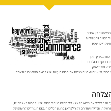
י, המאפשר בין אם זה
חנויות וירטואליות
רבעת פלחי השוק העיקריים: עסק
וכחות בשוק האון
. בנוסף ניהול חנות
לה יותר לעסק.
ם האחרונות וחברות רבות, יבואנים ויצרנים מגלים את הכוח העצום שיש לרשת האינטרנט ולאתר
הצלחה
על מנת לנצל את מלוא הפוטנציאל הקיים בניהול חנות שכזו. פרסום באינטרנט,
, ידע במערכות ניהול תוכן (cms), כתיבה שיווקית, גרפיקה, אנליזה ועוד הם רק חלק קטן במגוון הכלים העצום העומדים לרשותו של