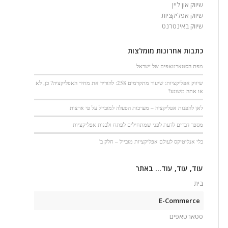
שיווק און ליין
שיווק אפליקציות
שיווק באינטרנט
כתבות אחרונות מומלצות
מפת הסטארטאפים של ישראל
שיווק אפליקציות: שיעור מתקדמים 258: להוריד את מחיר האפליקציה? כן, לא
או אתה משוגע?
לאן להפנות אפליקציה – מערכות הפעלה למובייל על פי ארצות
מספר דברים לדעת לפני שמתחילים לפתח ולבנות אפליקציות
כלי אנליטיקס לעולם אפליקציות מובייל – חלק ב'
עוד, עוד, עוד… באתר
בית
E-Commerce
סטארטאפים