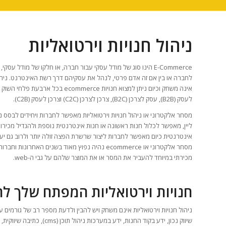
ניהול חנויות וירטואליות
E-Commerce הינו סוג של מודל עסקי עבור חברה, או חלקו של מודל עסק
לחברה או בין אם זה אדם פרטי, לנהל את עסקיהם דרך רשת האינטרנט. ניהול 
אינה משחק וכיום ניתן למצוא חנויות ecommerce בכל א
לעסק (B2B), עסק לצרכן (B2C), צרכן לצרכן (C2C) וצרכן לעסק (C2B).
מסחר אלקטרוני או ניהול חנויות וירטואליות מאפשר לחברות ויחידים לבסס נ
ליין, מאפשר לכלול חנות ראשונה או חנות אינטרנטית נוספת ולהגדיל מכירות
אינטרנטית כיום מאפשר לחברות ליצור שרשרת הפצה זולה יותר ולרוב גם יעי
מסחר אלקטרוני או ecommerce נהיה נפוץ מאוד בשני
מכירתי במיוחד להעביר את המסר או את המוצר שלהם על גבי ה-web.
חנויות וירטואליות המפתח שלך ל
ניהול חנויות וירטואליות אינם משחק ויש להבין ולדעת מספר רב של גורמים 
שיווק נכון, ידע בקוד החנות