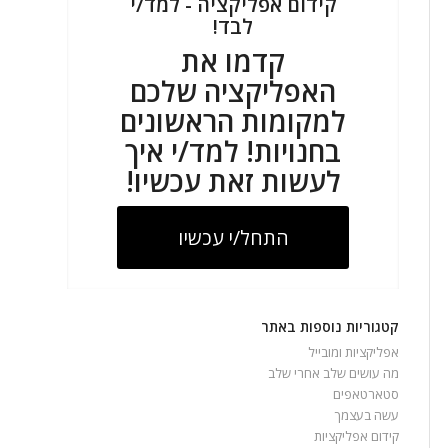
קידום אפליקציה - למד/י
לבד!
קדמו את
האפליקציה שלכם
למקומות הראשונים
בחנויות! למד/י איך
לעשות זאת עכשיו!
התחל/י עכשיו
קטגוריות נוספות באתר
אפליקציות ומובייל
מה עושים שלב אחרי שלב
סטארטאפים
עשה בעצמך
קידום אפליקציות