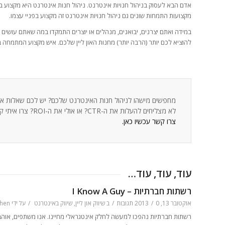
אדם הבא לעסוק בניהול חנויות אינטרנט. ניהול חנות אינטרנט היא מקצוע בפ
מקצועות התמחות שונים גם ניהול חנויות אינטרנט זה מקצוע בפניי עצמו.
במידה ואתם יצרנים, יבואנים, מנהלים או יוצרים התמקדו במה שאתם עושים 
להוציא לכם יותר (הרבה יותר) מחנות האון ליין שלכם. איש מקצוע המתמחה 
מחפשים מישהו לניהול חנות האינטרנט שלכם? יש לכם שאלות או בעי
לא מצליחים להעלות את ה-CTR? או אולי את ה-ROI? צרו איתי קשר ונראה כיצד אני יכול לעזור.
צרו קשר עכשיו כאן.
עוד, עוד, עוד…
רשתות חברתיות – I Know A Guy
אוקטובר 13, 2013
0 תגובות
/
/
ב
שיווק און ליין
,
שיווק באינטרנט
/
על ידי
hen
רשתות חברתיות נהפכו למעשה לחלק אינטגראלי מחיינו. אנו משתפים, אוהבים