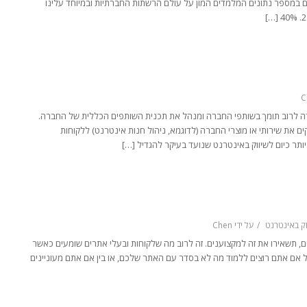
כן החלטתי לשתף אתכם במספר נתונים המלמדים המון על עולם הרשתות החברתיות ובמיוחד עלינו
C
עצם? מנהל שותפים בחברה לרוב תומך בשותפי החברה ומנהל את תכנית השותפים הכללית של החברה.
ם את שירותי או מוצרי החברה (לדוגמא, ניהול חנות אינטרנט) ללקוחות
ותר כיום לשיווק באינטרנט שנועד בעיקר להגדיל […]
וק באינטרנט
/
על ידי
Chen
דים, תשאירו את זה למקצוענים. זה לרוב מה שלקוחות ובעלי אתרים שומעים כאשר
בל אם אתם רוצים ללמוד מה לא בסדר עם האתר שלכם, או בין אם אתם מעוניינים