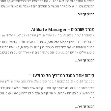
הרשתות החברתיות נכון לשנת 2012 הם מדהימים ול
המשתמשים: 1. יש כיום יותר מכשירים המתחברים לאינטרנט מאשר אנשים. 2. 40% […]
המשך קריאה…
מנהל שותפים – Affiliate Manager
אוקטובר 11, 2013
0 תגובות
/
/
ב
שיווק און ליין
,
שיווק באינטרנט
/
על ידי
hen
מנהל שותפים – Affiliate Manager, אז מה זה ב
תכנית שותפים מציעה תמריצים והטבות כגון תשלומי עמלות, לאנשים המשווקי
פוטנציאלים אחרים המעוניינים. תוכנית שותפים היא אחד הסוגים הנפוצים בי
המשך קריאה…
קידום אתר בגוגל המדריך הקצר ולעניין
ספטמבר 29, 2013
0 תגובות
/
/
ב
מה עושים שלב אחרי שלב
,
שיווק און ליין
,
שיו
קידום אתר בגוגל זה יכול להיות קל יותר… קידום אתר בגוגל זה לא משחק יל
הם מתעניינים בקידום אתרים. אז אכן קידום אתרים זה מקצוע בפניי עצמו א
[…]
המשך קריאה…