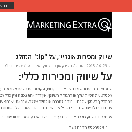
שיווק ומכירות אונליין, על "tip" המזלג
יולי 29, 2013
0 תגובות
/
/
ב
שיווק און ליין
,
שיווק באינטרנט
/
על ידי
Chen
על שיווק ומכירות כללי:
שיווק ומכירות הם תהליכים של יצירת לקוחות, ולקוחות הם נשמת אפו של הע
אסטרטגיית השיווק שלך או התמהיל השיווקי. אין דרך אחת נכונה ואין כלל 
מהתהליך העסקי שלכם, וייחודית לחברה או למיזם שלכם. עם זאת, ישנם צעדים
אתם רוצים להשתמש בכדי להגדיל את המכירות וכמובן
לשמור על נאמנות הל
אסטרטגיית שיווק כוללת צריכה בדרך כלל לכלול ארבע אסטרטגיות שונות:
אסטרטגית חדירה לשוק.