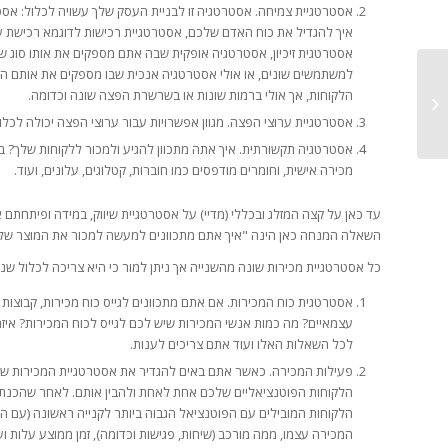
אסטרטגיית צמיחה. אסטרטגיה זו לבניית העסק שלך עשויה לכלול: אסטר
איך להגדיל את כוח האדם שלכם, אסטרטגיית רכישות לדוגמא רכישת 
אסטרטגית זיכיון, אסטרטגיה אופקית שבה אתם מספקים את אותו סוג ש
למשתמשים שונים, או אולי אסטרטגיה אנכית שבו מספקים את אותם ה
אנליטיקס של גוגל – מרכזי השליטה –
הלקוחות, אך אולי ברמות שונות או בשרשרת הפצה שונה וכדומה.
השליף שלך להצלחה....
אסטרטגיית ערוצי הפצה. מגוון אפשרויות עבור ערוצי הפצה יכולה לכלול יצרני ציוד מקוריים (OEM), כוח מכירות פ
אסטרטגיה תקשורתית. איך אתה מתכוון להגיע ולמכור ללקוחות שלך? בדרך
מכירה אישית, וחומרים מודפסים כמו חוברות, קטלוגים, עלונים, ועוד.
עד כאן על קצה המזלג ובכללי (מדיי) על אסטרטגיית שיווק, במידה ופיתחתם
השאלה המנחה כאן הינה "איך אתם מתכוונים למעשה למכור את המוצר של
כל אסטרטגיית מכירות שונה מהשנייה אך ניתן למור כי היא צריכה לכלול שני
אסטרטגית כוח המכירות. אם אתם מתכוונים לגייס כוח מכירות, קבוצו
עצמאיים? מה כמות אנשי המכירות שיש לכם לגייס לכוח המכירות? איזה
לכל השאלות האלו ועוד אתם צריכים לענות.
פעילות המכירה. כאשר אתם באים להגדיר את אסטרטגיית המכירות שלכ
הלקוחות הפוטנציאליים שלכם אחת לאחת ולהבין אותם. לאחר שהכנתם 
הלקוחות המובילים עם הפוטנציאל הגבוה ביותר לקנייה ראשונה (עם הס
המכירה עצמו, ממה מורכב (שיחות, פגישות וכדומה), זמן ממוצע עלות וע