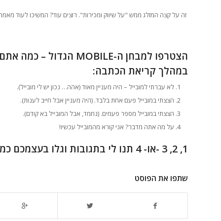
זה על קצה המזלג ממש "על שיווק ומכירות". רוצים עוד? המשיכו לעוד מאמרי
הצטרפו למבחן ה-MOBILE הגדול – כמה אתם "מחוברים"?
במהלך קריאת הכתבה:
לא עברתי למובייל – היה מעניין מאוד (אהה… נכון יש לי מובייל).
הצצתי במובייל פעם אחת בלבד. (היה מעניין אבל חייב לענות).
הצצתי במובייל מספר פעמים. (נחמד, אבל המובייל בא קודם).
על מה אתה מדבר? אני קורא מהמובייל עכשיו!
1, 2, 3 -או- 4 תנו לי בתגובות וגלו בעצמכם כמה אתם "מחוברים".
שתפו את הפוסט