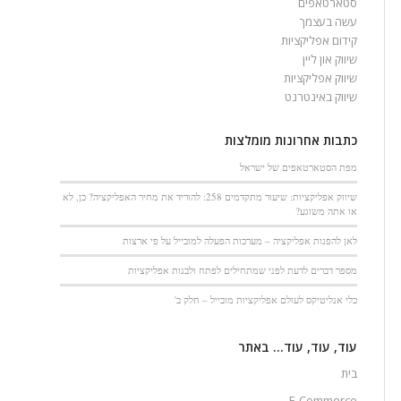
סטארטאפים
עשה בעצמך
קידום אפליקציות
שיווק און ליין
שיווק אפליקציות
שיווק באינטרנט
כתבות אחרונות מומלצות
מפת הסטארטאפים של ישראל
שיווק אפליקציות: שיעור מתקדמים 258: להוריד את מחיר האפליקציה? כן, לא
או אתה משוגע?
לאן להפנות אפליקציה – מערכות הפעלה למובייל על פי ארצות
מספר דברים לדעת לפני שמתחילים לפתח ולבנות אפליקציות
כלי אנליטיקס לעולם אפליקציות מובייל – חלק ב'
עוד, עוד, עוד… באתר
בית
E-Commerce