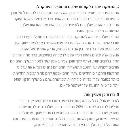
4. התמקדו יותר בלקוחות שלכם ובמובילי דעת קהל.
אחד השינויים בניוזפיד של פייסבוק הוא שמשתמשים יוכלו להסתכל על תוכן
שמפורסם רק על ידי החברים שלהם. זה אומר שגם אם מישהו אוהב ועוקב
אחרי הדף העסקי שלך, הם לא יהיו יכולים לראות את ההודעות שלך כי
המשתמש פילטר אותך החוצה.
הפתרון שלנו לזה הוא להתמקד יותר בלקוחות שלנו ובמובילי דעת הקהל
חובבי המותג שלנו. אנשים אלו הם האנשים שאותם ראוי לציין ולשתף את
העדכונים שלנו כל הזמן. בין אם הם לקוחות, או רק אוהדים של העסק,
אנשים אלה יכולים להיות הכלי שלנו להצלחה בפייסבוק. ברר ממה היוזרים
האלו נלהבים יותר, ושתף יותר תוכן שכזה באופן ישיר למטרות שלך. האם הם
אוהבים לשמוע על ההטבות שיש לך? האם הם נהנים לקרוא את עדכוני
החדשות והמוצרים החדשים שלך? האם אכפת להם מה התכונות החדשות
ביותר במוצר שלך? כל זה יכול להיות תוכן שהמשתמשים שלך יחלקו וישתפו
יותר וכך טווח ההגעה שלך ישתפר פלאים.
5. צרו תוכן מעניין יותר.
לא חדש אבל, ככל שהתוכן שתייצרו יהיה משכנע יותר ומעניין יותר כך
תצליחו להיכנס לטווח ה-20% המדובר. התוכן שלכם חייב להיות שונה
ומעניין, שבו יותר ויותר חברים ולקוחות ימצאו בו עניין לשתף. שימו לב כי
הפצצת פייסבוק בתוכן לא תתרום לכם כלום. מספיק פוסט אחד מעניין וטוב
ואתם על דרך המלך ולנראות טובה ומעניינת יותר בפייסבוק.