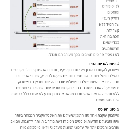
"להקפיץ"
לנו סיפורים
ופוסטים
לחלק העליון
של הפיד ללא
קשר לזמן
הכתיבה וזאת
בכדיי שאנו
המשתמשים
לא נפסיד פריטים חשובים ובכך מעורבותנו תגדל.
4. פופולאריות הפיד
פייסבוק לוקחת בחשבון פעולות כגון לייקים, תגובות או שיתוף ככלים קריטיים
בהצלחתו של פוסט. משתמשים נוספים שיעשו לנו לייק, שיתוף או ייכתבו
תגובה יזכו את הפוסט שלנו בפופולאריות גבוהה יותר ומכאן גם פייסבוק
ידגיש ויעלה את הפוסט הנבחר למקומות טובים יותר. שימו לב כי פוסטים
ללא תמיכה שכזאת או שדווחו כספאם או כתוכן פוגע לא יוצגו בכלל בניוזפיד
של המשתמשים.
5. סוגי הפוסט
פייסבוק עוקבת אחר סוג התוכן שיש לנו את האינטראקציה הגבוהה ביותר
איתו ותציג לנו הודעות ופוסטים מסוג זה לעתים קרובות יותר. לדוגמה, אם אנו
אוהבים ומגיבים יותר על עדכוני תמונות מעדכוני וידאו, פייסבוק צפויה