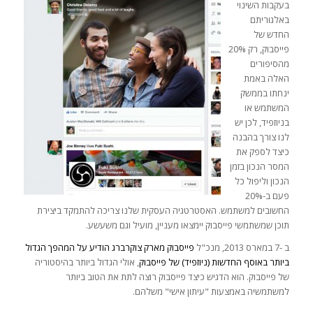
בעקבות השינוי
באלגוריתם
החדש של
פייסבוק, רק 20%
מהסיפורים
האלה באמת
ינחתו בממשק
המשתמש או
בניוזפיד, לכן יש
לנו צורך בהבנה
כיצד לספק את
המסר הנכון בזמן
הנכון וליפול כל
פעם ב-20%
החשובים למשתמש. האסטרטגיה העסקית שלנו צריכה להתמקד ביצירת
תוכן שמשתמשי פייסבוק יימצאו מעניין, מועיל וגם משעשע.
ב -7 במארס 2013, מנכ"ל
פייסבוק מארק צוקרברג הודיע על המהפך הגדול
ביותר באוסף החדשות (ניוזפיד) של פייסבוק
, אולי הגדול ביותר בהיסטוריה
של פייסבוק. הוא הדגיש כיצד פייסבוק רוצה לתת את הטוב ביותר
למשתמשיה באמצעות "עיתון אישי" משלהם.