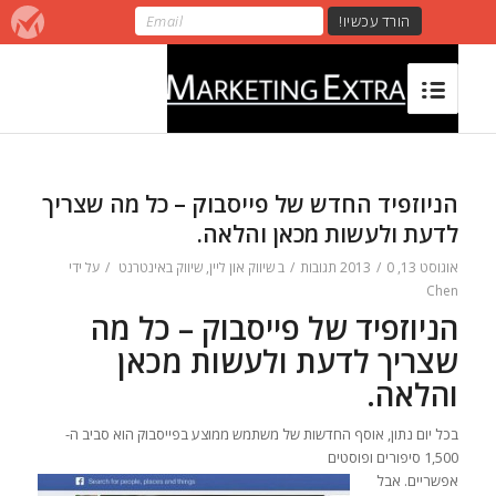
הניוזפיד החדש של פייסבוק – כל מה שצריך
לדעת ולעשות מכאן והלאה.
אוגוסט 13, 2013
0 תגובות
/
/
ב
שיווק און ליין
,
שיווק באינטרנט
/
על ידי
Chen
הניוזפיד של פייסבוק – כל מה
שצריך לדעת ולעשות מכאן
והלאה.
בכל יום נתון, אוסף החדשות של משתמש ממוצע בפייסבוק הוא סביב ה-
1,500 סיפורים ופוסטים
אפשריים. אבל