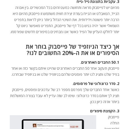
3. עקביות בתצוגת נייד-נייח
מהיום יש לפייסבוק מראה ותחושה כמעט זהים בכל המכשירים. בין אם זה
הנייד, הטאבלט או הנייח בעזרת יצירת חווית משתמש זו פייסבוק מהיום היא
הרבה יותר פשוטה וידידותית. את השינוי הגדול ביותר ניתן לראות בתפריט
השמאלי אשר יהיה נגיש בכל דף של פייסבוק, התפריט מאפשר ניווט קל
יותר לחלקו העליון של הפיד כאשר אנו מבחינים בסיפורים חדשים שפורסמו.
אך כיצד הניוזפיד של פייסבוק בוחר את
הסיפורים או את ה-20% החשובים לנו?
1. 50 החברים האחרונים.
פייסבוק תעקוב אחר 50 החברים האחרונים שהיינו איתם בקשר כזה או אחר
בפיד שלנו ותציג לנו יותר פוסטים שלהם בניוזפיד שלנו או בניוזפיד שבחרנו.
2. סדר כרונולוגי של פרסומים.
כאשר אחד החברים שלך מפרסם מספר רב של עדכונים ופוסטים, פייסבוק
תציג לך אותם בסדר כרונולוגי. שימו לב שזה עדיין לא עובד בצורה המושלמת
ביותר אז זה כיוון נכון.
3. הקפצת סיפורים
פייסבוק
החלה