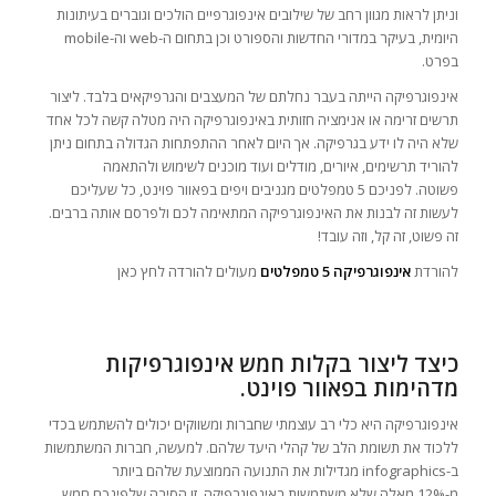
וניתן לראות מגוון רחב של שילובים אינפוגרפיים הולכים וגוברים בעיתונות
היומית, בעיקר במדורי החדשות והספורט וכן בתחום ה-web וה-mobile
בפרט.
אינפוגרפיקה הייתה בעבר נחלתם של המעצבים והגרפיקאים בלבד. ליצור
תרשים זרימה או אנימציה חזותית באינפוגרפיקה היה מטלה קשה לכל אחד
שלא היה לו ידע בגרפיקה. אך היום לאחר ההתפתחות הגדולה בתחום ניתן
להוריד תרשימים, איורים, מודלים ועוד מוכנים לשימוש ולהתאמה
פשוטה. לפניכם 5 טמפלטים מגניבים ויפים בפאוור פוינט, כל שעליכם
לעשות זה לבנות את האינפוגרפיקה המתאימה לכם ולפרסם אותה ברבים.
זה פשוט, זה קל, וזה עובד!
להורדת
אינפוגרפיקה 5 טמפלטים
מעולים להורדה לחץ כאן
כיצד ליצור בקלות חמש אינפוגרפיקות
מדהימות בפאוור פוינט.
אינפוגרפיקה היא כלי רב עוצמתי שחברות ומשווקים יכולים להשתמש בכדי
ללכוד את תשומת הלב של קהלי היעד שלהם. למעשה, חברות המשתמשות
ב-infographics מגדילות את התנועה הממוצעת שלהם ביותר
מ-12% מאלה שלא משתמשות באינפוגרפיקה. זו הסיבה שלפינכם חמש