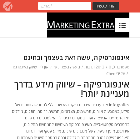
אינפוגרפיקה, עשה זאת בעצמך ובחינם
ספטמבר 3, 2013
0 תגובות
/
/
ב
עשה בעצמך
,
שיווק און ליין
,
שיווק באינטרנט
/
על ידי
Chen
אינפוגרפיקה – שיווק מידע בדרך
מעניינת יותר!
Infografics או בעברית אינפוגרפיקה היא שם כללי להמחשה חזותית של
מידע, באמצעות איורים, תרשימים, תצלומים, תרשימי זרימה, חתכים, מודלים
תלת-ממדיים, אנימציה ועוד. במקרים רבים ילוו האלמנטים הגרפיים
בהסברים טקסטואליים. האינפוגרפיקה משמשת להמחשת תהליכים,
אירועים, אופן הפעולה של מנגנונים שונים, מידע עסקי ועוד. תחום
האינפוגרפיקה נהנה מהתפתחות גדולה ורבה במספר השנים האחרונות